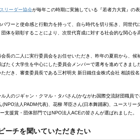
スリーダー協会
が毎年この時期に実施している『若者力大賞』の表
パワーと使命感と行動力を持って、自ら時代を切り拓き、同世代に
・団体を顕彰することにより、次世代育成に対する社会的な関心を
藤会長の二人に実行委員会をお任せいただき、昨年の夏前から、候
羽ばたく大学生を中心にした委員会メンバーで選考を進めてきまし
ただき、審査委員長である三村明夫 新日鐵住金株式会社 相談役
ル人のジギャン・クマル・タパさん(かながわ国際交流財団職員で
(NPO法人PADM代表)、花柳 琴臣さん(日本舞踊家)、ユースリ
ダー支援賞・団体部門ではNPO法人ACEの皆さんが選ばれました。
ピーチを聞いていただきたい