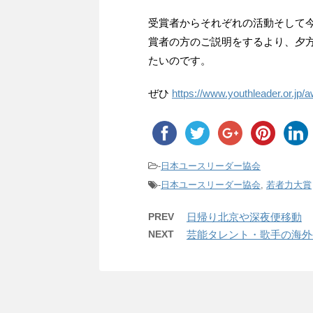
受賞者からそれぞれの活動そして
賞者の方のご説明をするより、夕
たいのです。
ぜひ
https://www.youthleader.or.jp/a
-
日本ユースリーダー協会
-
日本ユースリーダー協会
,
若者力大賞
PREV
日帰り北京や深夜便移動
NEXT
芸能タレント・歌手の海外