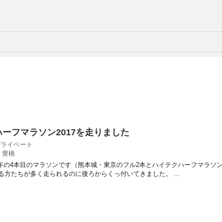
ーフマラソン2017を走りました
プライベート
,
豊橋
今年の4本目のマラソンです（熊本城・東京のフル2本とハイテクハーフマラソ
方たちが多く走られるのに後ろからくっ付いてきました。 ...