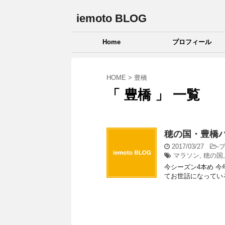
iemoto BLOG
Home
プロフィール
HOME
>
豊橋
「 豊橋 」 一覧
穂の国・豊橋ハ
2017/03/27
-
マラソン
,
穂の国
今シーズン4本め 
てお世話になっている