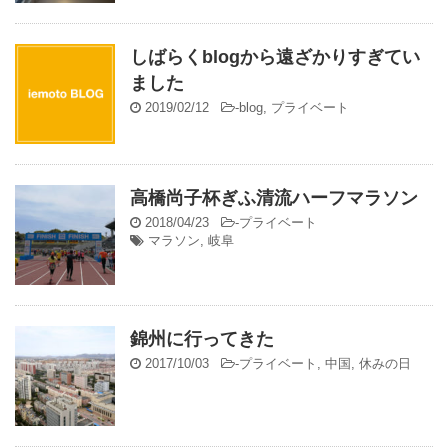
しばらくblogから遠ざかりすぎてい
ました
2019/02/12
-
blog
,
プライベート
高橋尚子杯ぎふ清流ハーフマラソン
2018/04/23
-
プライベート
マラソン
,
岐阜
錦州に行ってきた
2017/10/03
-
プライベート
,
中国
,
休みの日