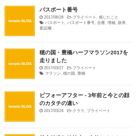
パスポート番号
2017/08/28
-
プライベート
,
感じたこと
パスポート
,
パスポート番号
,
合冊
,
増補
,
旅券
,
査証欄
穂の国・豊橋ハーフマラソン2017を
走りました
2017/03/27
-
プライベート
マラソン
,
穂の国
,
豊橋
ビフォーアフター - 3年前と今との顔
のカタチの違い
2017/03/24
-
クララ
,
プライベート