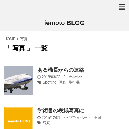
iemoto BLOG
HOME
>
写真
「 写真 」 一覧
ある機長からの連絡
2018/03/22
-
Aviation
Spotting
,
写真
,
飛行機
学術書の表紙写真に
2015/12/01
-
プライベート
,
中国
写真