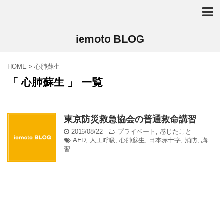
iemoto BLOG
HOME
>
心肺蘇生
「 心肺蘇生 」 一覧
東京防災救急協会の普通救命講習
2016/08/22
-
プライベート
,
感じたこと
AED
,
人工呼吸
,
心肺蘇生
,
日本赤十字
,
消防
,
講
習