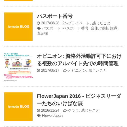
パスポート番号
2017/08/28
-
プライベート
,
感じたこと
パスポート
,
パスポート番号
,
合冊
,
増補
,
旅券
,
査証欄
オピニオン: 資格外活動許可下におけ
る複数のアルバイト先での時間管理
2017/08/17
-
オピニオン
,
感じたこと
FlowerJapan 2016 - ビジネスリーダ
ーたちのいけばな展
2016/11/24
-
クララ
,
感じたこと
FlowerJapan