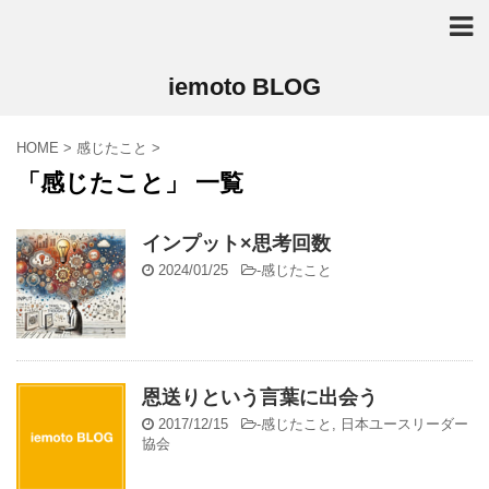
iemoto BLOG
HOME
>
感じたこと
>
「感じたこと」 一覧
インプット×思考回数
2024/01/25
-
感じたこと
恩送りという言葉に出会う
2017/12/15
-
感じたこと
,
日本ユースリーダー
協会