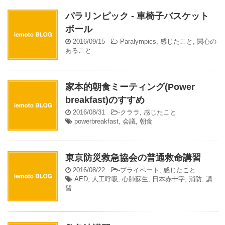
パラリンピック - 車椅子バスケット
ボール
2016/09/15
-
Paralympics
,
感じたこと
,
関心の
あること
家本的朝食ミーティング(Power
breakfast)のすすめ
2016/08/31
-
クララ
,
感じたこと
powerbreakfast
,
会議
,
朝食
東京防災救急協会の普通救命講習
2016/08/22
-
プライベート
,
感じたこと
AED
,
人工呼吸
,
心肺蘇生
,
日本赤十字
,
消防
,
講
習