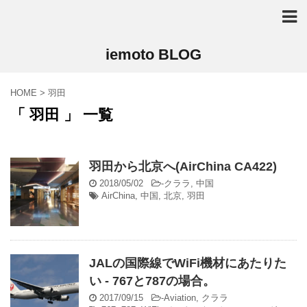
iemoto BLOG
HOME
>
羽田
「 羽田 」 一覧
羽田から北京へ(AirChina CA422)
2018/05/02
-
クララ
,
中国
AirChina
,
中国
,
北京
,
羽田
JALの国際線でWiFi機材にあたりた
い - 767と787の場合。
2017/09/15
-
Aviation
,
クララ