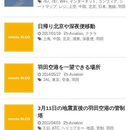
767
,
787
,
WiFi
,
インターネット
,
コンフィグ
,
シ
ートマップ
,
レジ
,
上空
,
中国
,
北京
,
日本
,
無線
,
羽田
日帰り北京や深夜便移動
2017/01/19
-
Aviation
,
クララ
上海
,
中国
,
北京
,
浦東
,
深夜便
,
羽田
羽田空港を一望できる場所
2014/05/27
-
Aviation
JAL
,
東京
,
空港
,
羽田
3月11日の地震直後の羽田空港の管制
塔
2011/04/03
-
Aviation
3.11
,
ATC
,
ヘリコプター
,
地震
,
管制
,
羽田