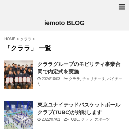
iemoto BLOG
HOME
>
クララ
>
「クララ」 一覧
クララグループのモビリティ事業合
同で内定式を実施
2024/10/03
-
クララ
,
チャリチャリ
,
バイチャ
リ
東京ユナイテッドバスケットボール
クラブ(TUBC)が始動します
2022/07/01
-
TUBC
,
クララ
,
スポーツ