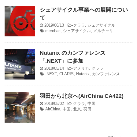
シェアサイクル事業への展開につい
て
2019/06/13
-
クララ
,
シェアサイクル
merchari
,
シェアサイクル
,
メルチャリ
Nutanix のカンファレンス
「.NEXT」に参加
2018/05/14
-
アメリカ
,
クララ
.NEXT
,
CLARIS
,
Nutanix
,
カンファレンス
羽田から北京へ(AirChina CA422)
2018/05/02
-
クララ
,
中国
AirChina
,
中国
,
北京
,
羽田