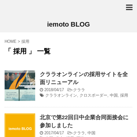
iemoto BLOG
HOME
>
採用
「 採用 」 一覧
クララオンラインの採用サイトを全
面リニューアル
2018/04/17
-
クララ
クララオンライン
,
クロスボーダー
,
中国
,
採用
北京で第22回日中企業合同面接会に
参加しました
2017/04/17
-
クララ
,
中国